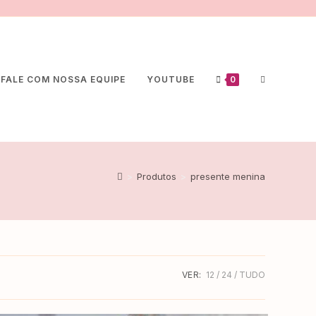
FALE COM NOSSA EQUIPE
YOUTUBE
0
>
Produtos
>
presente menina
VER:
12
24
TUDO