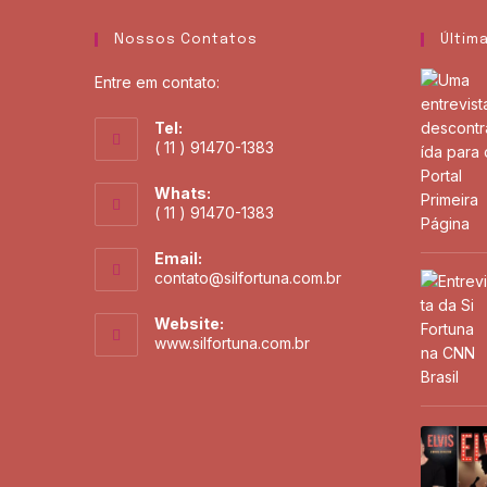
Nossos Contatos
Últim
Entre em contato:
Tel:
( 11 ) 91470-1383
Whats:
( 11 ) 91470-1383
Email:
contato@silfortuna.com.br
Website:
www.silfortuna.com.br