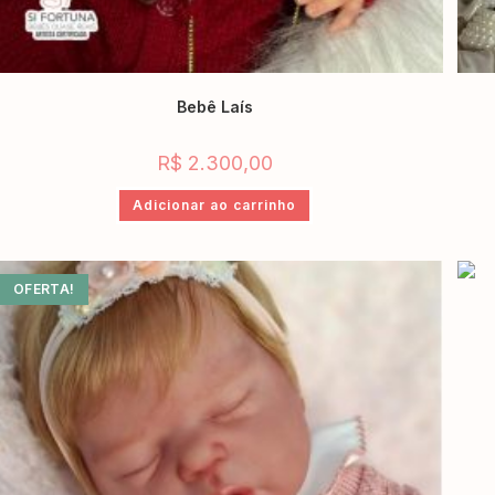
Bebê Laís
R$
2.300,00
Adicionar ao carrinho
OFERTA!