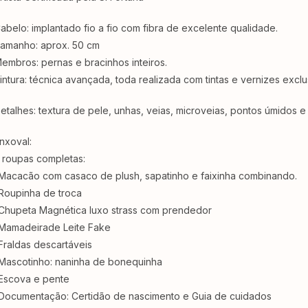
abelo: implantado fio a fio com fibra de excelente qualidade.
amanho: aprox. 50 cm
embros: pernas e bracinhos inteiros.
intura: técnica avançada, toda realizada com tintas e vernizes excl
etalhes: textura de pele, unhas, veias, microveias, pontos úmidos e lá
nxoval:
 roupas completas:
Macacão com casaco de plush, sapatinho e faixinha combinando.
Roupinha de troca
Chupeta Magnética luxo strass com prendedor
Mamadeirade Leite Fake⁣⁣
Fraldas descartáveis ⁣⁣⁣⁣
Mascotinho: naninha de bonequinha
Escova e pente ⁣⁣⁣⁣
Documentação: Certidão de nascimento e Guia de cuidados ⁣⁣⁣⁣