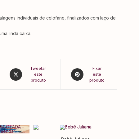
gens individuais de celofane, finalizados com laço de
ma linda caixa.
Tweetar
Fixar
este
este
produto
produto