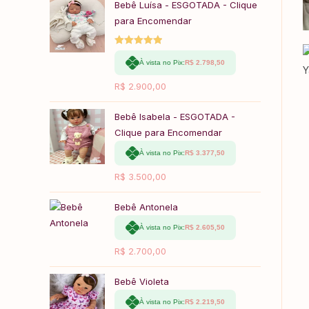
Bebê Luísa - ESGOTADA - Clique
para Encomendar
Avaliação
À vista no Pix:
R$
2.798,50
5.00
de 5
R$
2.900,00
Bebê Isabela - ESGOTADA -
Clique para Encomendar
À vista no Pix:
R$
3.377,50
R$
3.500,00
Bebê Antonela
À vista no Pix:
R$
2.605,50
R$
2.700,00
Bebê Violeta
À vista no Pix:
R$
2.219,50