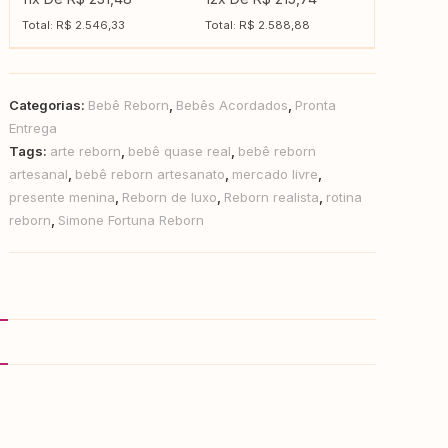
Total: R$ 2.546,33
Total: R$ 2.588,88
Categorias:
Bebê Reborn
,
Bebês Acordados
,
Pronta
Entrega
Tags:
arte reborn
,
bebê quase real
,
bebê reborn
artesanal
,
bebê reborn artesanato
,
mercado livre
,
presente menina
,
Reborn de luxo
,
Reborn realista
,
rotina
reborn
,
Simone Fortuna Reborn