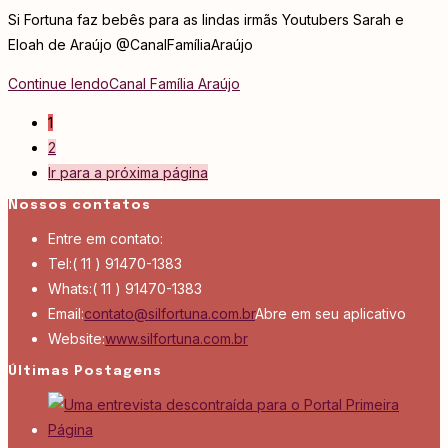
Si Fortuna faz bebês para as lindas irmãs Youtubers Sarah e
Eloah de Araújo @CanalFamíliaAraújo
Continue lendo
Canal Família Araújo
1
2
Ir para a próxima página
Nossos contatos
Entre em contato:
Tel:
( 11 ) 91470-1383
Whats:
( 11 ) 91470-1383
Email:
contato@silfortuna.com.br
Abre em seu aplicativo
Website:
www.silfortuna.com.br
Últimas Postagens