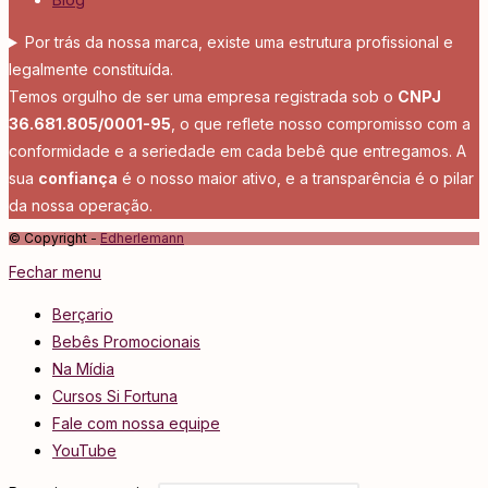
Por trás da nossa marca, existe uma estrutura profissional e
legalmente constituída.
Temos orgulho de ser uma empresa registrada sob o
CNPJ
36.681.805/0001-95
, o que reflete nosso compromisso com a
conformidade e a seriedade em cada bebê que entregamos. A
sua
confiança
é o nosso maior ativo, e a transparência é o pilar
da nossa operação.
© Copyright -
Edherlemann
Fechar menu
Berçario
Bebês Promocionais
Na Mídia
Cursos Si Fortuna
Fale com nossa equipe
YouTube