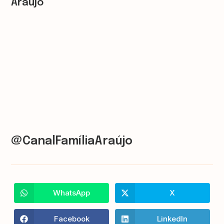
Araújo
@CanalFamíliaAraújo
WhatsApp
X
Facebook
LinkedIn