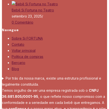
Bebê Si Fortuna no Teatro
setembro 23, 2025
/
0 Comentário
Navegue
Sobre Si FORTUNA
Contato
Voltar principal
Politica de compras
Berçario
Blog
Por trás da nossa marca, existe uma estrutura profissional e
legalmente constituída.
Temos orgulho de ser uma empresa registrada sob o
CNPJ
36.681.805/0001-95
, o que reflete nosso compromisso com a
conformidade e a seriedade em cada bebê que entregamos. A
sua
confiança
é o nosso maior ativo, e a transparência é o pilar