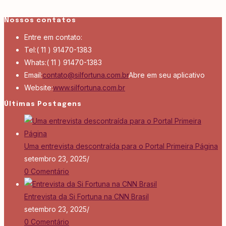
Nossos contatos
Entre em contato:
Tel:
( 11 ) 91470-1383
Whats:
( 11 ) 91470-1383
Email:
contato@silfortuna.com.br
Abre em seu aplicativo
Website:
www.silfortuna.com.br
Últimas Postagens
Uma entrevista descontraída para o Portal Primeira Página
setembro 23, 2025
/
0 Comentário
Entrevista da Si Fortuna na CNN Brasil
setembro 23, 2025
/
0 Comentário