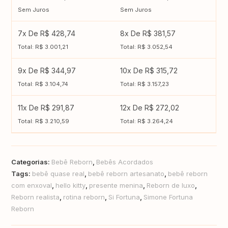
Sem Juros
Sem Juros
7x De R$ 428,74
8x De R$ 381,57
Total: R$ 3.001,21
Total: R$ 3.052,54
9x De R$ 344,97
10x De R$ 315,72
Total: R$ 3.104,74
Total: R$ 3.157,23
11x De R$ 291,87
12x De R$ 272,02
Total: R$ 3.210,59
Total: R$ 3.264,24
Categorias:
Bebê Reborn
,
Bebês Acordados
Tags:
bebê quase real
,
bebê reborn artesanato
,
bebê reborn
com enxoval
,
hello kitty
,
presente menina
,
Reborn de luxo
,
Reborn realista
,
rotina reborn
,
Si Fortuna
,
Simone Fortuna
Reborn