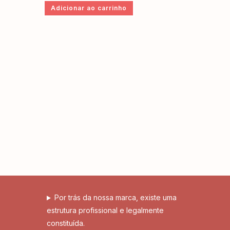
Adicionar ao carrinho
Por trás da nossa marca, existe uma
estrutura profissional e legalmente
constituída.