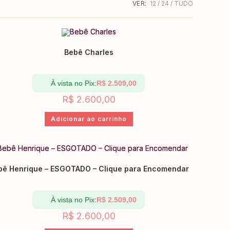
VER:
12
24
TUDO
Bebê Charles
À vista no Pix:
R$
2.509,00
R$
2.600,00
Adicionar ao carrinho
bê Henrique – ESGOTADO – Clique para Encomendar
À vista no Pix:
R$
2.509,00
R$
2.600,00