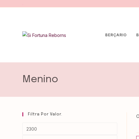
.
BERÇARIO
B
Menino
Filtra Por Valor.
O