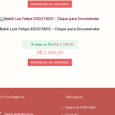
Adicionar ao carrinho
Bebê Luís Felipe ESGOTADO – Clique para Encomendar
À vista no Pix:
R$
2.798,50
R$
2.900,00
Adicionar ao carrinho
as Postagens
Navegue
Sobre Si FORTUNA
Uma entrevista
Contato