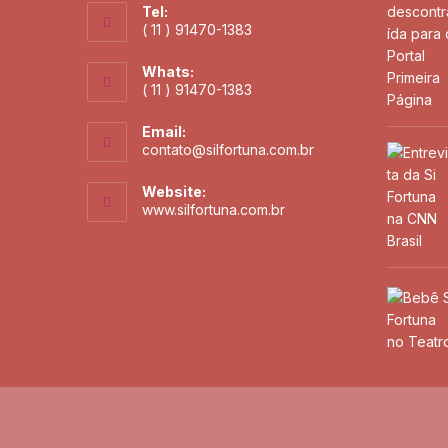
Tel:
( 11 ) 91470-1383
Whats:
( 11 ) 91470-1383
Email:
contato@silfortuna.com.br
Website:
www.silfortuna.com.br