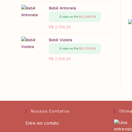
Bebê Antonela
À vista no Pix:
R$
2.605,50
R$
2.700,00
Bebê Violeta
À vista no Pix:
R$
2.219,50
R$
2.300,00
Nossos Contatos
Últim
Entre em contato: