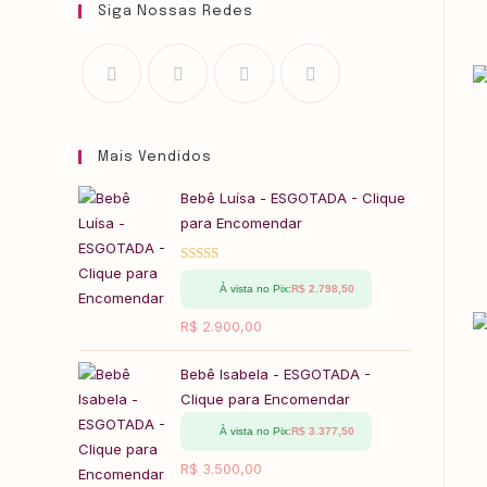
Siga Nossas Redes
Mais Vendidos
Bebê Luísa - ESGOTADA - Clique
para Encomendar
Avaliação
À vista no Pix:
R$
2.798,50
5.00
de 5
R$
2.900,00
Bebê Isabela - ESGOTADA -
Clique para Encomendar
À vista no Pix:
R$
3.377,50
R$
3.500,00