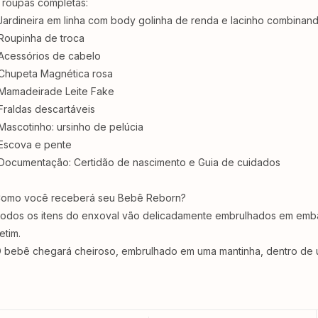
 roupas completas:
Jardineira em linha com body golinha de renda e lacinho combinand
Roupinha de troca
Acessórios de cabelo
Chupeta Magnética rosa
Mamadeirade Leite Fake⁣⁣
Fraldas descartáveis ⁣⁣⁣⁣
Mascotinho: ursinho de pelúcia
Escova e pente ⁣⁣⁣⁣
Documentação: Certidão de nascimento e Guia de cuidados ⁣⁣⁣⁣
omo você receberá seu Bebê Reborn?
odos os itens do enxoval vão delicadamente embrulhados em embala
tim.⁣⁣⁣⁣
 bebê chegará cheiroso, embrulhado em uma mantinha, dentro de u