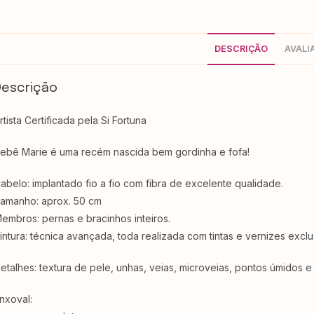
DESCRIÇÃO
AVALI
Descrição
rtista Certificada pela Si Fortuna
ebê Marie é uma recém nascida bem gordinha e fofa!
abelo: implantado fio a fio com fibra de excelente qualidade.
amanho: aprox. 50 cm
embros: pernas e bracinhos inteiros.
intura: técnica avançada, toda realizada com tintas e vernizes excl
etalhes: textura de pele, unhas, veias, microveias, pontos úmidos e lá
nxoval: