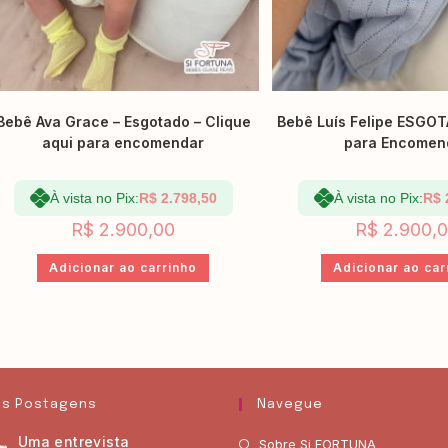
Bebê Ava Grace – Esgotado – Clique
Bebê Luís Felipe ESGOT
aqui para encomendar
para Encomen
À vista no Pix:
R$
2.798,50
À vista no Pix:
R$
R$
2.900,00
R$
2.900,
Adicionar ao carrinho
Adicionar ao car
as Postagens
Navegue
Uma entrevista
Sobre Si FORTUNA