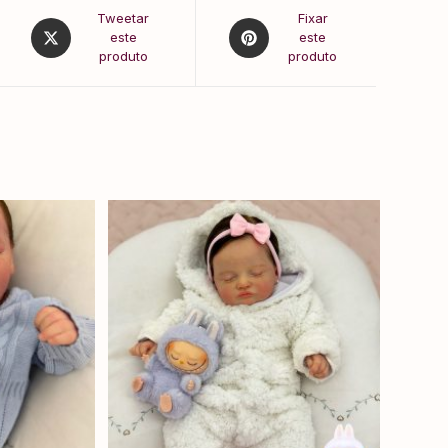
Tweetar
Fixar
este
este
produto
produto