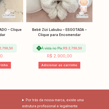
ADO – Clique
Bebê Zizi Labubu – ESGOTADA –
dar
Clique para Encomendar
2.798,50
À vista no Pix:
R$
2.798,50
00
R$
2.900,00
rinho
Adicionar ao carrinho
Por trás da nossa marca, existe uma
estrutura profissional e legalmente