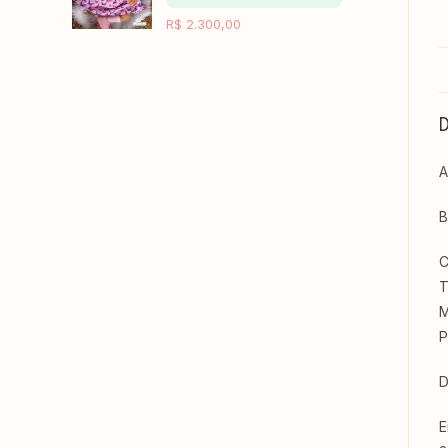
R$
2.300,00
A
B
C
T
M
P
D
E