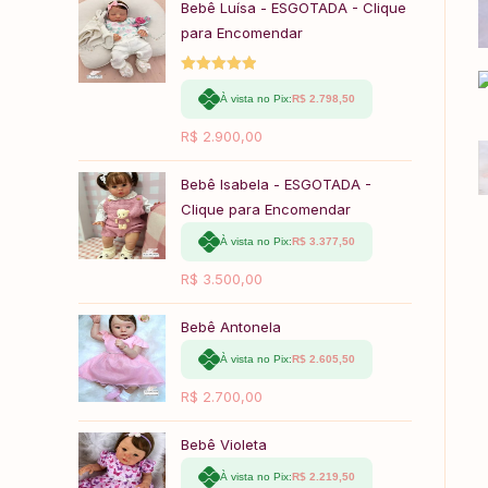
Bebê Luísa - ESGOTADA - Clique
para Encomendar
Avaliação
À vista no Pix:
R$
2.798,50
5.00
de 5
R$
2.900,00
Bebê Isabela - ESGOTADA -
Clique para Encomendar
À vista no Pix:
R$
3.377,50
R$
3.500,00
Bebê Antonela
À vista no Pix:
R$
2.605,50
R$
2.700,00
Bebê Violeta
À vista no Pix:
R$
2.219,50