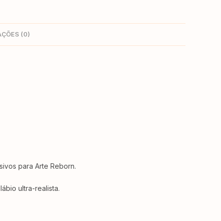
AÇÕES (0)
usivos para Arte Reborn.
bio ultra-realista.