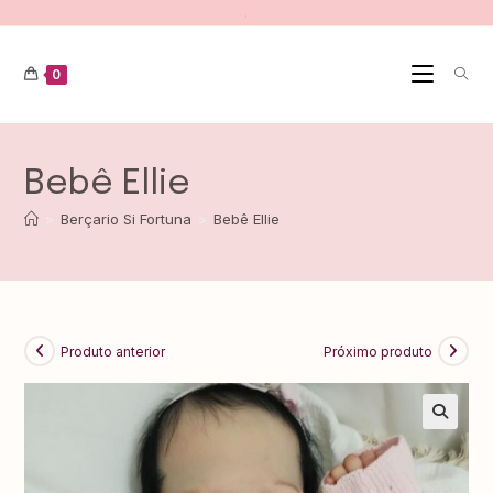
.
0
Bebê Ellie
>
Berçario Si Fortuna
>
Bebê Ellie
Produto anterior
Próximo produto