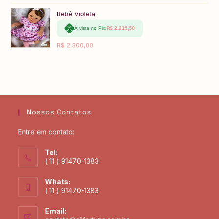
Bebê Violeta
À vista no Pix:
R$
2.219,50
R$
2.300,00
Nossos Contatos
Entre em contato:
Tel:
( 11 ) 91470-1383
Whats:
( 11 ) 91470-1383
Email: