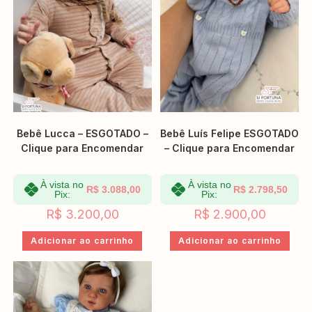
Bebê Lucca – ESGOTADO –
Bebê Luís Felipe ESGOTADO
Clique para Encomendar
– Clique para Encomendar
À vista no
À vista no
R$
3.088,00
R$
2.798,50
Pix:
Pix:
R$
3.200,00
R$
2.900,00
Adicionar ao carrinho
Adicionar ao carrinho