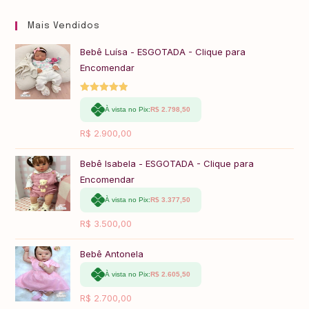
Mais Vendidos
Bebê Luísa - ESGOTADA - Clique para
Encomendar
Avaliação
À vista no Pix:
R$
2.798,50
5.00
de 5
R$
2.900,00
Bebê Isabela - ESGOTADA - Clique para
Encomendar
À vista no Pix:
R$
3.377,50
R$
3.500,00
Bebê Antonela
À vista no Pix:
R$
2.605,50
R$
2.700,00