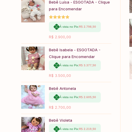
Bebê Luísa - ESGOTADA - Clique
para Encomendar
Avaliação
À vista no Pix:
R$
2.798,50
5.00
de 5
R$
2.900,00
Bebê Isabela - ESGOTADA -
Clique para Encomendar
À vista no Pix:
R$
3.377,50
R$
3.500,00
Bebê Antonela
À vista no Pix:
R$
2.605,50
R$
2.700,00
Bebê Violeta
À vista no Pix:
R$
2.219,50