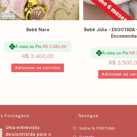
Bebê Nara
Bebê Júlia – ESGOTADA 
Encomenda
À vista no Pix:
R$
3.281,00
À vista no Pix:
R$
R$
3.400,00
R$
3.500,
Adicionar ao carrinho
Adicionar ao car
as Postagens
Navegue
Uma entrevista
Sobre Si FORTUNA
descontraída para o
Contato