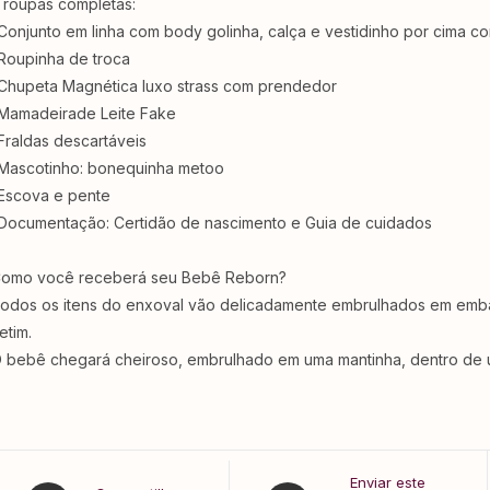
 roupas completas:
Conjunto em linha com body golinha, calça e vestidinho por cima c
Roupinha de troca
Chupeta Magnética luxo strass com prendedor
Mamadeirade Leite Fake⁣⁣
Fraldas descartáveis ⁣⁣⁣⁣
Mascotinho: bonequinha metoo
Escova e pente ⁣⁣⁣⁣
Documentação: Certidão de nascimento e Guia de cuidados ⁣⁣⁣⁣
omo você receberá seu Bebê Reborn?
odos os itens do enxoval vão delicadamente embrulhados em embala
tim.⁣⁣⁣⁣
 bebê chegará cheiroso, embrulhado em uma mantinha, dentro de u
Enviar este