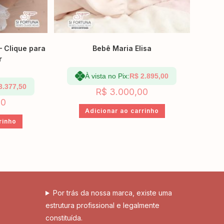
– Clique para
Bebê Maria Elisa
r
À vista no Pix:
R$
2.895,00
3.377,50
R$
3.000,00
00
Adicionar ao carrinho
rinho
Por trás da nossa marca, existe uma
estrutura profissional e legalmente
constituída.