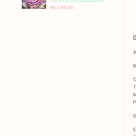
R$
2.300,00
A
B
C
T
M
P
D
E