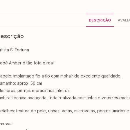
DESCRIÇÃO
AVALI
Descrição
rtista Si Fortuna
ebê Amber é tão fofa e real!
abelo: implantado fio a fio com mohair de excelente qualidade.
amanho: aprox. 50 cm
embros: pernas e bracinhos inteiros.
intura: técnica avançada, toda realizada com tintas e vernizes excl
etalhes: textura de pele, unhas, veias, microveias, pontos úmidos e lá
nxoval: