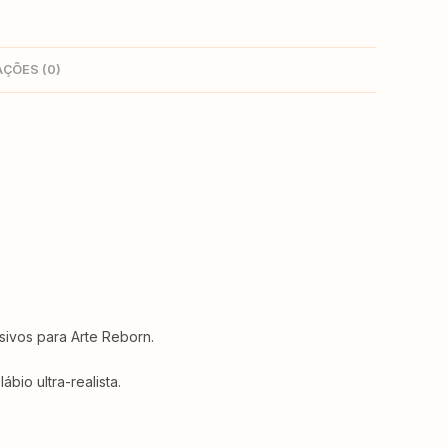
AÇÕES (0)
usivos para Arte Reborn.
bio ultra-realista.