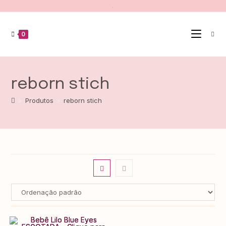
.
0
reborn stich
>
Produtos
>
reborn stich