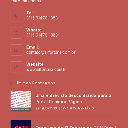
Entre em contato:
Tel:
( 11 ) 91470-1383
Whats:
( 11 ) 91470-1383
Email:
contato@silfortuna.com.br
Website:
www.silfortuna.com.br
Últimas Postagens
Uma entrevista descontraída para o
Portal Primeira Página
SETEMBRO 23, 2025
/
0 COMENTÁRIO
Entrevista da Si Fortuna na CNN Brasil